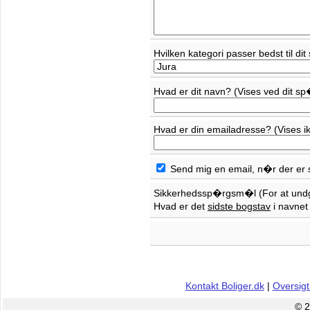
Hvilken kategori passer bedst til 
Hvad er dit navn? (Vises ved dit 
Hvad er din emailadresse? (Vises ik
Send mig en email, n�r der er
Sikkerhedssp�rgsm�l (For at un
Hvad er det
sidste bogstav
i navne
Kontakt Boliger.dk
|
Oversigt
© 2