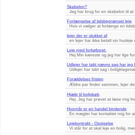
Skabelon?
Jeg har brug for en skabelon til at
Forlængelse af tidsbegrænset leje
Hvis vi vælger at forlænge en tidsbe
lejer der er stukket af
en lejer har ikke betalt sin husleje 
Leje med forkøbsret.
Hej Min kæreste og jeg har lige fund
Udlejer har tabt nævns sag har jeg 
Udlejer har tabt sag i boligklagenæ
Forældelses fristen
Ældre par finder sammen, lejer det 
Hjælp til boligkøb
Hej. Jeg har prøvet at læse mig fr
Hvornår er en handel bindende
En mægler har kontaktet mig for at
Lejekontrakt - Opsigelse
Vi står for at skal leje en bolig, men