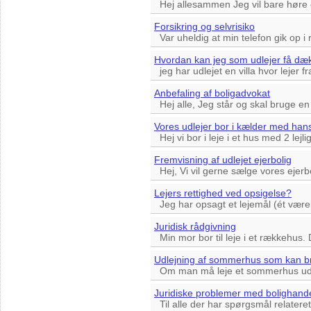
Hej allesammen Jeg vil bare høre om
Forsikring og selvrisiko
Var uheldig at min telefon gik op i
Hvordan kan jeg som udlejer få dækk
jeg har udlejet en villa hvor lejer fr
Anbefaling af boligadvokat
Hej alle, Jeg står og skal bruge en 
Vores udlejer bor i kælder med hans
Hej vi bor i leje i et hus med 2 lejlig
Fremvisning af udlejet ejerbolig
Hej, Vi vil gerne sælge vores ejerbo
Lejers rettighed ved opsigelse?
Jeg har opsagt et lejemål (ét værel
Juridisk rådgivning
Min mor bor til leje i et rækkehus.
Udlejning af sommerhus som kan bru
Om man må leje et sommerhus ud so
Juridiske problemer med bolighand
Til alle der har spørgsmål relateret