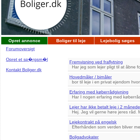
Opret annonce
Boliger til leje
Lejebolig søges
Forumoversigt
Opret et sp�rgsm�l
Fremvisning ved fraflytning
Har jeg som lejer pligt til at åbne fo
Kontakt Boliger.dk
Hovedmåler / bimåler
bor til leje i en privat ejendom hvor 
Erfaring med køberrådgivning
Har I nogen erfaring med køberrådgi
Lejer har ikke betalt leje i 2 måned
Hej. Jeg vil gerne høre jeres råd. M
Lejekontrakt på engelsk
Efterhånden som verden bliver mer
Boligadvokater