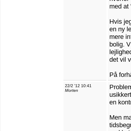
med at "
Hvis je
en ny le
mere in
bolig. V
lejlighe
det vil 
På forhå
22/2 '12 10:41
Probleme
Morten
usikker
en kont
Men man
tidsbeg