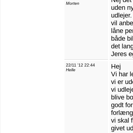
Morten
uden ny
udlejer.
vil anbe
låne pe
både bil
det lang
Jeres e
22/11 '12 22:44
Hej
Helle
Vi har 
vi er u
vi udlej
blive bo
godt fo
forlænge
vi skal 
givet ud