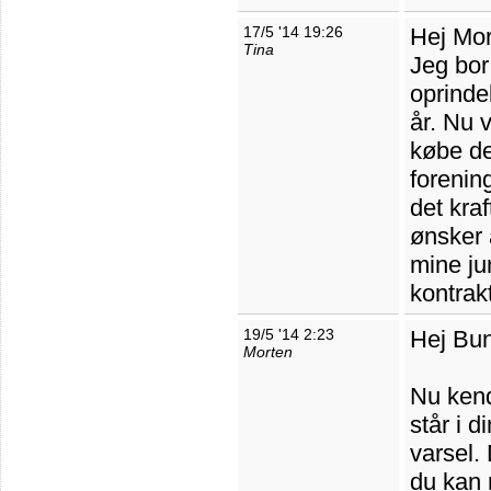
17/5 '14 19:26
Hej Mor
Tina
Jeg bor 
oprinde
år. Nu v
købe de
forenin
det kraf
ønsker 
mine ju
kontrak
19/5 '14 2:23
Hej Bu
Morten
Nu kend
står i d
varsel.
du kan 