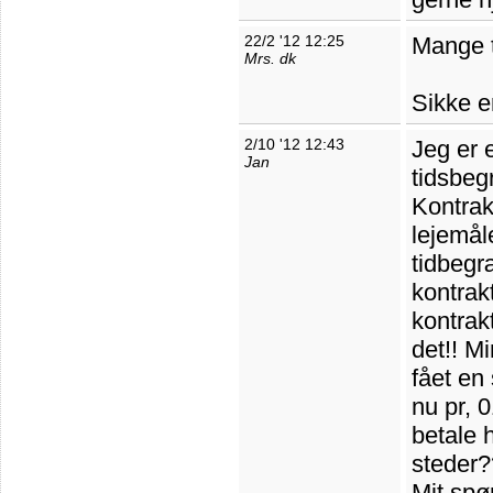
22/2 '12 12:25
Mange t
Mrs. dk
Sikke e
2/10 '12 12:43
Jeg er 
Jan
tidsbeg
Kontrak
lejemål
tidbegr
kontrak
kontrak
det!! Mi
fået en 
nu pr, 
betale h
steder
Mit spø