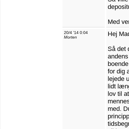
deposit
Med ven
20/4 '14 0:04
Hej Ma
Morten
Så det 
andens p
boende 
for dig 
lejede 
lidt læ
lov til
mennesk
med. Du
princip
tidsbeg