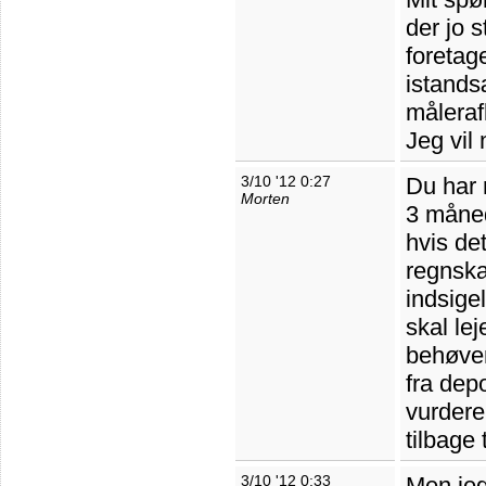
der jo 
foretag
istands
måleraf
Jeg vil
3/10 '12 0:27
Du har r
Morten
3 måned
hvis de
regnska
indsige
skal lej
behøver
fra dep
vurdere
tilbage 
3/10 '12 0:33
Men jeg