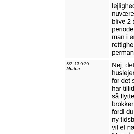
lejligh
nuværen
blive 2 
periode
man i e
rettighe
perman
5/2 '13 0:20
Nej, de
Morten
husleje
for det
har till
så flytt
brokker 
fordi d
ny tids
vil et 