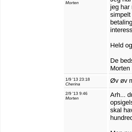
Morten
jeg har 
simpelt 
betaling
interess
Held og
De beds
Morten
1/9 '13 23:18
Øv øv m
Cherina
2/9 '13 9:46
Arh... 
Morten
opsigel
skal ha
hundred