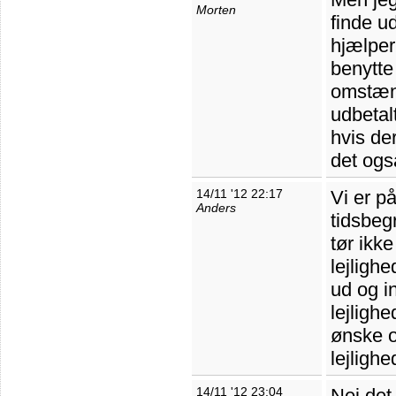
Morten
finde ud
hjælper
benytte
omstænd
udbetal
hvis der
det ogs
14/11 '12 22:17
Vi er på
Anders
tidsbeg
tør ikk
lejligh
ud og in
lejligh
ønske o
lejligh
14/11 '12 23:04
Nej det