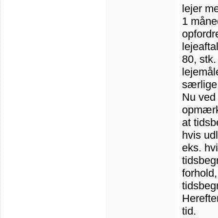
lejer m
1 måned
opfordre
lejeaft
80, stk.
lejemål
særlige
Nu ved 
opmærks
at tids
hvis ud
eks. hv
tidsbeg
forhold,
tidsbegr
Herefter
tid.