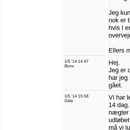
Jeg kun
nok er 
hvis I e
overvej
Ellers 
1/5 '14 14:47
Hej.
Buno
Jeg er 
har jeg 
gået.
1/5 '14 15:58
Vi har 
Gitte
14 dag.
nægter a
udløbet
må vi l