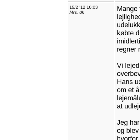
15/2 '12 10:03
Mange t
Mrs. dk
lejligh
udelukk
købte d
imidler
regner 
Vi leje
overbev
Hans ud
om et å
lejemål
at udlej
Jeg har
og blev
hvorfor 