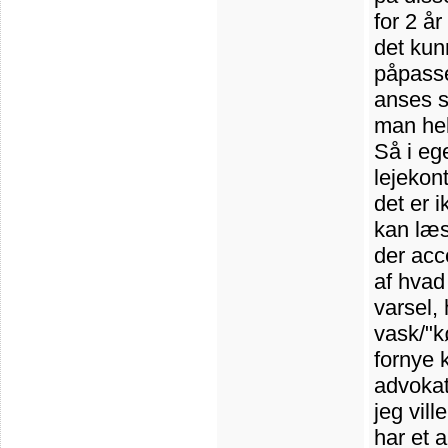
for 2 å
det kun
påpasse
anses s
man hel
Så i eg
lejekon
det er i
kan læs
der acc
af hvad 
varsel,
vask/"k
fornye 
advokat
jeg vill
har et 