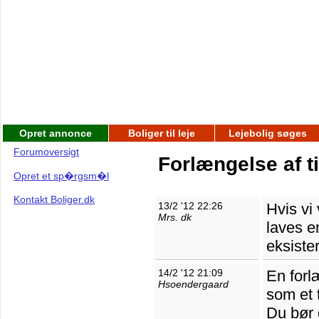
Opret annonce
Boliger til leje
Lejebolig søges
Forumoversigt
Forlængelse af t
Opret et sp�rgsm�l
Kontakt Boliger.dk
13/2 '12 22:26
Hvis vi
Mrs. dk
laves en
eksiste
14/2 '12 21:09
En forl
Hsoendergaard
som et t
Du bør 