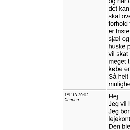
og har 
det kan
skal ove
forhold 
er frist
sjæl og
huske p
vil skat
meget ti
købe en
Så helt 
mulighe
1/9 '13 20:02
Hej
Cherina
Jeg vil
Jeg bor 
lejekont
Den ble