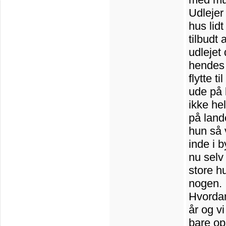
Udlejer 
hus lidt
tilbudt
udlejet
hendes 
flytte t
ude på 
ikke he
på land
hun så v
inde i 
nu selv 
store hu
nogen.
Hvordan
år og v
bare op