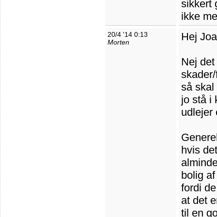
sikkert 
ikke me
20/4 '14 0:13
Hej Jo
Morten
Nej det 
skader/f
så skal 
jo stå 
udlejer
Generel
hvis det
alminde
bolig a
fordi d
at det 
til en g