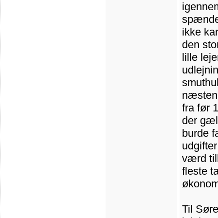
igennem
spænden
ikke ka
den sto
lille le
udlejni
smuthull
næsten 
fra før 
der gæld
burde fa
udgifte
værd ti
fleste 
økonomi
Til Søre