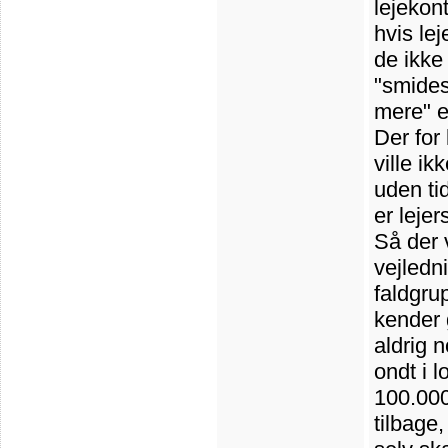
lejekon
hvis le
de ikke 
"smides
mere" en
Der for
ville ik
uden ti
er lejer
Så der 
vejledn
faldgru
kender 
aldrig 
ondt i 
100.000
tilbage