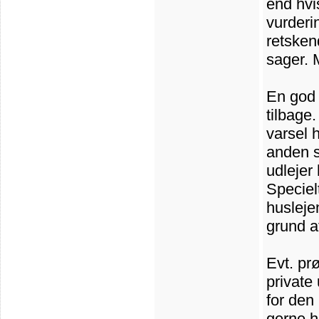
end hvi
vurderi
retsken
sager. 
En god t
tilbage
varsel 
anden s
udlejer 
Speciel
huslej
grund a
Evt. pr
private
for den 
gerne h