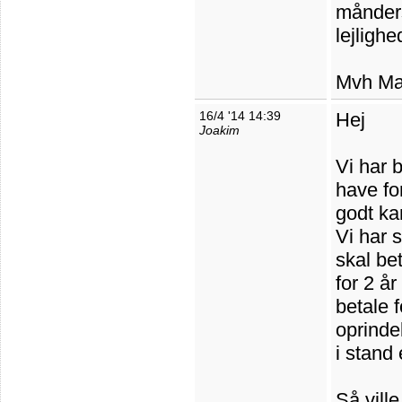
månders
lejligh
Mvh M
16/4 '14 14:39
Hej
Joakim
Vi har b
have fo
godt kan
Vi har 
skal be
for 2 år
betale f
oprindel
i stand 
Så vill