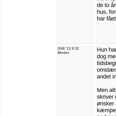
de to år
hus, for
har fået
20/8 '13 9:32
Hun har 
Morten
dog med 
tidsbeg
omstænd
andet i
Men alt
skriver
ønsker 
kæmpet 