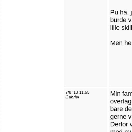
Pu ha, 
burde v
lille ski
Men hel
7/8 '13 11:55
Min fami
Gabriel
overtage
bare det
gerne vi
Derfor 
med mul