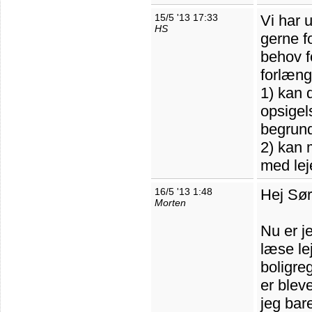
15/5 '13 17:33
Vi har u
HS
gerne fo
behov fo
forlæng
1) kan 
opsigel
begrund
2) kan 
med lej
16/5 '13 1:48
Hej Sø
Morten
Nu er j
læse le
boligre
er blev
jeg bar