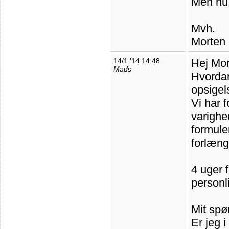
Men nu 
Mvh.
Morten
14/1 '14 14:48
Hej Mo
Mads
Hvordan 
opsigel
Vi har 
varighe
formule
forlæng
4 uger 
personl
Mit spø
Er jeg 