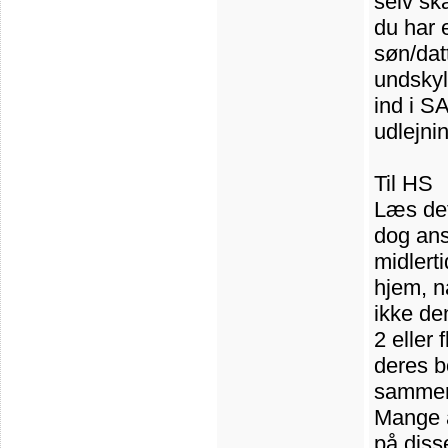
selv sk
du har 
søn/dat
undskyl
ind i S
udlejni
Til HS
Læs det
dog ans
midlerti
hjem, n
ikke de
2 eller 
deres bo
sammen 
Mange a
på diss