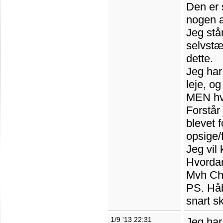
Den er 
nogen a
Jeg står
selvstæ
dette.
Jeg har
leje, og
MEN hvo
Forstår 
blevet 
opsige/
Jeg vil
Hvordan 
Mvh Ch
PS. Håb
snart sk
1/9 '13 22:31
Jeg har