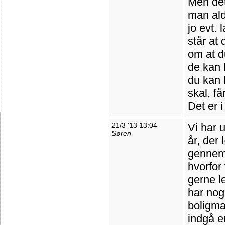
Men det
man ald
jo evt. 
står at
om at d
de kan 
du kan 
skal, få
Det er i
21/3 '13 13:04
Vi har 
Søren
år, der 
gennem 
hvorfor 
gerne le
har nog
boligma
indgå e