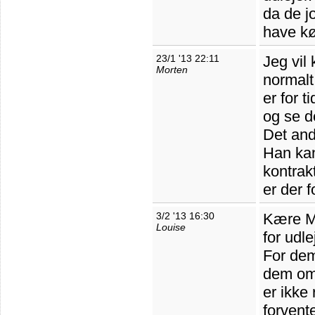
da de j
have kø
23/1 '13 22:11
Jeg vil
Morten
normalt
er for 
og se de
Det ande
Han kan
kontrak
er der f
3/2 '13 16:30
Kære Mo
Louise
for udle
For dem
dem om 
er ikke 
forvent