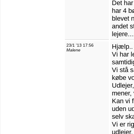
Det har
har 4 bø
blevet n
andet st
lejere...
23/1 '13 17:56
Hjælp..
Malene
Vi har 
samtidi
Vi stå s
købe vo
Udlejer
mener, 
Kan vi 
uden ud
selv sk
Vi er ri
udlejer.