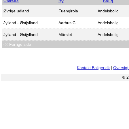
Område
By
Bolig
Øvrige udland
Fuengirola
Andelsbolig
Jylland - Østjylland
Aarhus C
Andelsbolig
Jylland - Østjylland
Mårslet
Andelsbolig
<< Forrige side
Kontakt Boliger.dk
|
Oversigt
© 2