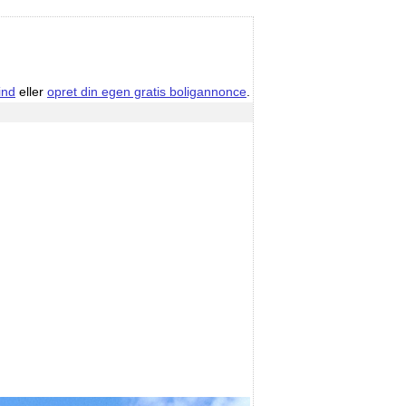
ind
eller
opret din egen gratis boligannonce
.