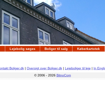
Lejebolig søges
Boliger til salg
Køberkartotek
ontakt Boliger.dk
|
Oversigt over Boliger.dk
|
Lejeboliger til leje
|
In Engl
© 2006 - 2026
BitnoCom