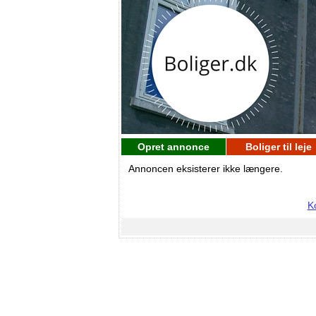
Opret annonce
Boliger til leje
Annoncen eksisterer ikke længere.
K