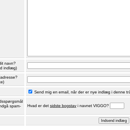
dit navn?
ed indlæg)
ladresse?
ke)
Send mig en email, når der er nye indlæg i denne tr
dsspørgsmål
Hvad er det
sidste bogstav
i navnet VIGGO?
undgå spam-