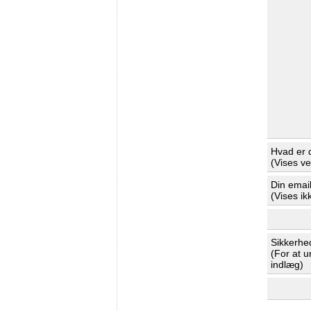
Hvad er 
(Vises v
Din emai
(Vises ik
Sikkerhe
(For at 
indlæg)