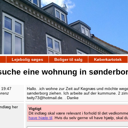
Lejebolig søges
Boliger til salg
Køberkartotek
suche eine wohnung in sønderbor
3 19:47
Hallo. .ich wohne zur Zeit auf Kegnæs und möchte wege
wrenz
sønderborg ziehen. Ich arbeite auf der kummune. 2 zimm
twity73@hotmail.de. . Danke
 indlæg her
Vigtigt
Dit indlæg skal være relevant i forhold til det vedkom
have hjælp til
. Hvis du selv gerne vil have hjælp, skal 