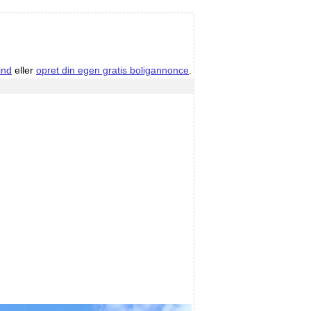
ind
eller
opret din egen gratis boligannonce
.