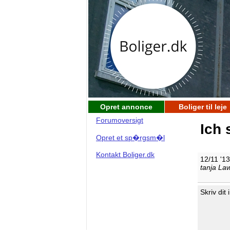
Opret annonce
Boliger til leje
Forumoversigt
Ich 
Opret et sp�rgsm�l
Kontakt Boliger.dk
12/11 '1
tanja La
Skriv dit