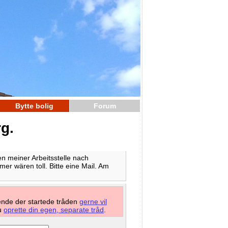
Bytte bolig
Forum
g.
n meiner Arbeitsstelle nach
er wären toll. Bitte eine Mail. Am
mende der startede tråden
gerne vil
du
oprette din egen, separate tråd
.