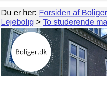
Du er her:
Forsiden af Boliger
Lejebolig
>
To studerende man