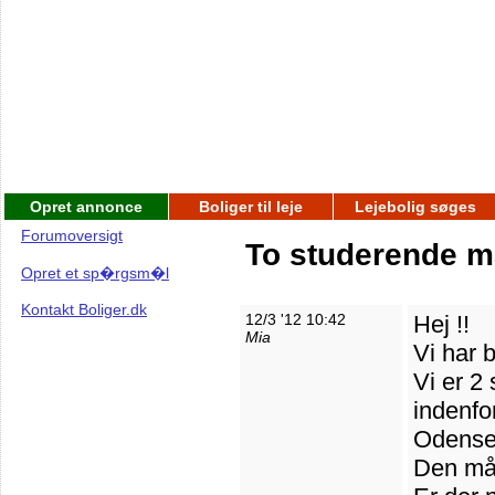
Opret annonce
Boliger til leje
Lejebolig søges
Forumoversigt
To studerende ma
Opret et sp�rgsm�l
Kontakt Boliger.dk
12/3 '12 10:42
Hej !!
Mia
Vi har b
Vi er 2
indenfo
Odense 
Den må 