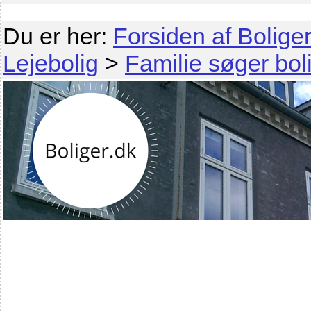
Du er her:
Forsiden af Boliger
Lejebolig
>
Familie søger bol