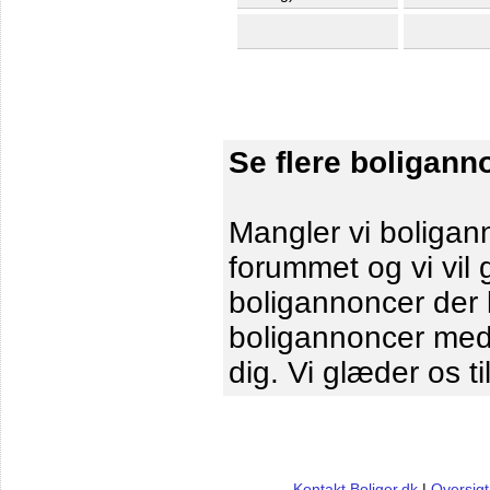
Se flere boligann
Mangler vi boligann
forummet og vi vil 
boligannoncer der le
boligannoncer me
dig. Vi glæder os ti
Kontakt Boliger.dk
|
Oversigt