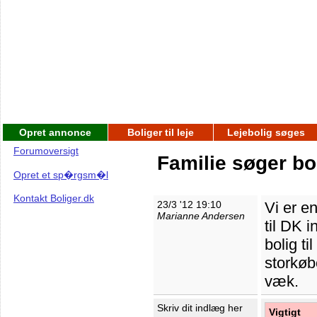
Opret annonce
Boliger til leje
Lejebolig søges
Forumoversigt
Familie søger bo
Opret et sp�rgsm�l
Kontakt Boliger.dk
23/3 '12 19:10
Vi er e
Marianne Andersen
til DK 
bolig ti
storkøb
væk.
Skriv dit indlæg her
Vigtigt