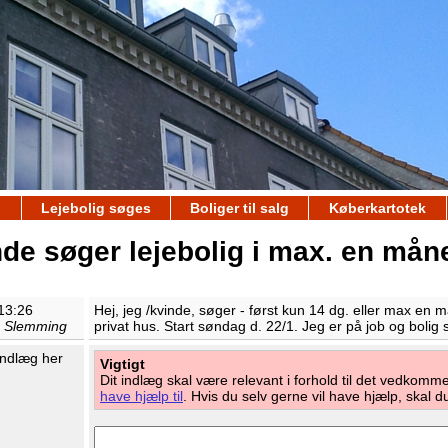
Lejebolig søges
Boliger til salg
Køberkartotek
de søger lejebolig i max. en mån
 13:26
Hej, jeg /kvinde, søger - først kun 14 dg. eller max en må
e Slemming
privat hus. Start søndag d. 22/1. Jeg er på job og boli
 indlæg her
Vigtigt
Dit indlæg skal være relevant i forhold til det vedkom
have hjælp til
. Hvis du selv gerne vil have hjælp, skal 