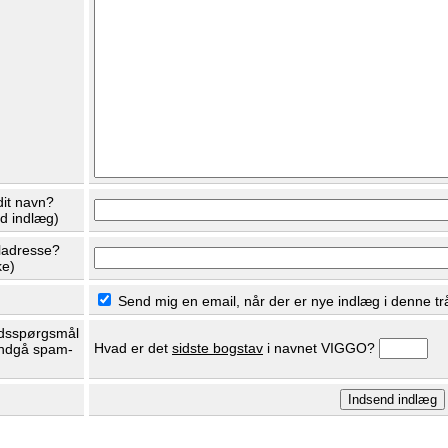
dit navn?
ed indlæg)
ladresse?
ke)
Send mig en email, når der er nye indlæg i denne tr
dsspørgsmål
Hvad er det
sidste bogstav
i navnet VIGGO?
undgå spam-