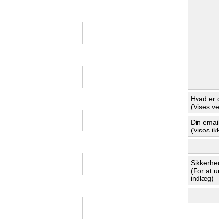
Hvad er 
(Vises v
Din emai
(Vises ik
Sikkerhe
(For at 
indlæg)