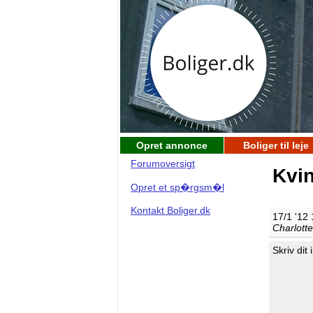
Opret annonce
Boliger til leje
Forumoversigt
Kvin
Opret et sp�rgsm�l
Kontakt Boliger.dk
17/1 '12
Charlott
Skriv dit