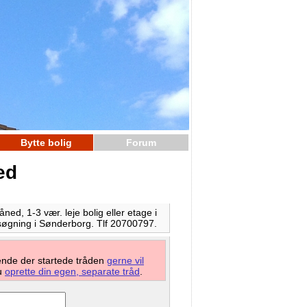
Bytte bolig
Forum
ed
ned, 1-3 vær. leje bolig eller etage i
g søgning i Sønderborg. Tlf 20700797.
mende der startede tråden
gerne vil
du
oprette din egen, separate tråd
.