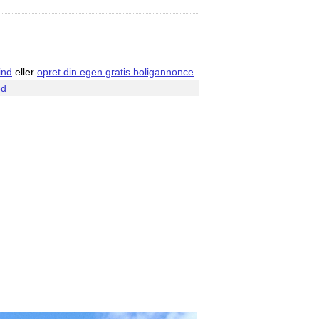
ind
eller
opret din egen gratis boligannonce
.
ed