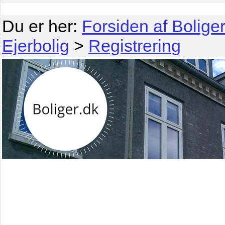
Du er her:
Forsiden af Boliger
Ejerbolig
>
Registrering