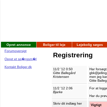
Opret annonce
Boliger til leje
Lejebolig søges
Forumoversigt
Registrering
Opret et sp�rgsm�l
Kontakt Boliger.dk
11/2 '12 0:50
Har forsøgt
Gitte Ballegård
gbk@jelling
Kristensen
men jeg kan
Gitte Balle
11/2 '12 2:06
For at logg
Bjarke
Har du prøv
Skriv dit indlæg her
Vigtigt