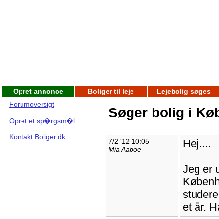
Opret annonce
Boliger til leje
Lejebolig søges
Forumoversigt
Søger bolig i K
Opret et sp�rgsm�l
Kontakt Boliger.dk
7/2 '12 10:05
Hej....
Mia Aaboe
Jeg er 
Københa
studere
et år. 