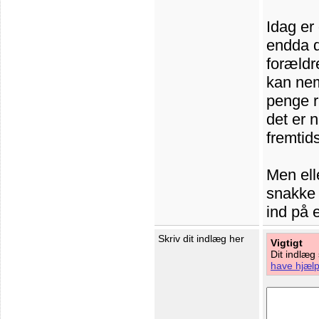
Idag er
endda d
forældre
kan nem
penge ri
det er 
fremtid
Men ell
snakke 
ind på 
Skriv dit indlæg her
Vigtigt
Dit indlæg
have hjælp 