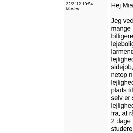
22/2 '12 10:54
Hej Mia
Morten
Jeg ved 
mange b
billiger
lejeboli
larmend
lejligh
sidejob,
netop no
lejligh
plads ti
selv er
lejligh
fra, af 
2 dage 
studere