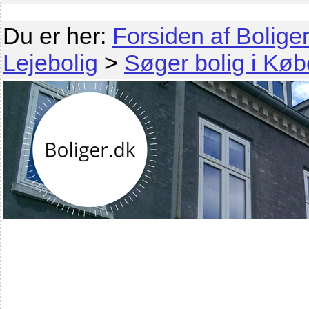
Du er her:
Forsiden af Boliger
Lejebolig
>
Søger bolig i Kø