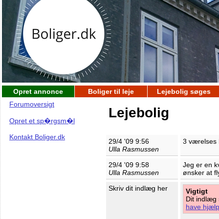
Opret annonce
Boliger til leje
Lejebolig søges
Forumoversigt
Lejebolig
Opret et sp�rgsm�l
Kontakt Boliger.dk
29/4 '09 9:56
3 værelses l
Ulla Rasmussen
29/4 '09 9:58
Jeg er en k
Ulla Rasmussen
ønsker at fl
Skriv dit indlæg her
Vigtigt
Dit indlæg
have hjælp 