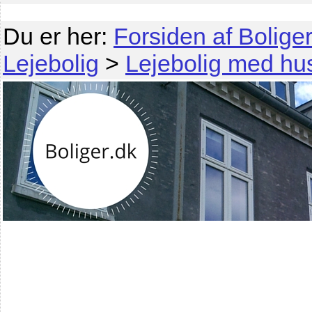
Du er her:
Forsiden af Boliger
Lejebolig
>
Lejebolig med hus