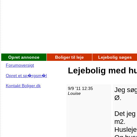
Opret annonce
Boliger til leje
Lejebolig søges
Forumoversigt
Lejebolig med hu
Opret et sp�rgsm�l
Kontakt Boliger.dk
9/9 '11 12:35
Jeg søg
Louise
Ø.
Det jeg
m2.
Husleje