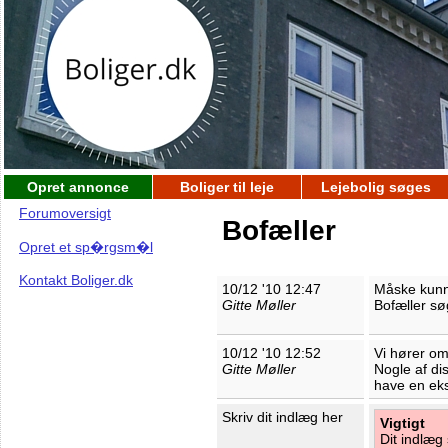
Opret annonce
Boliger til leje
Lejebolig søges
Forumoversigt
Bofæller
Opret et sp�rgsm�l
Kontakt Boliger.dk
10/12 '10 12:47
Måske kunne
Gitte Møller
Bofæller sø
10/12 '10 12:52
Vi hører om
Gitte Møller
Nogle af di
have en eks
Skriv dit indlæg her
Vigtigt
Dit indlæg