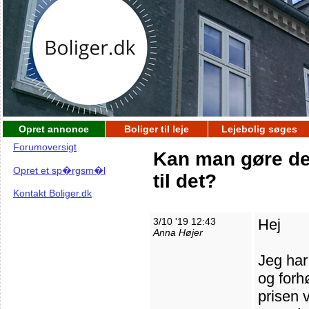
Opret annonce
Boliger til leje
Lejebolig søges
Forumoversigt
Kan man gøre det
Opret et sp�rgsm�l
til det?
Kontakt Boliger.dk
3/10 '19 12:43
Hej
Anna Højer
Jeg har
og forh
prisen 