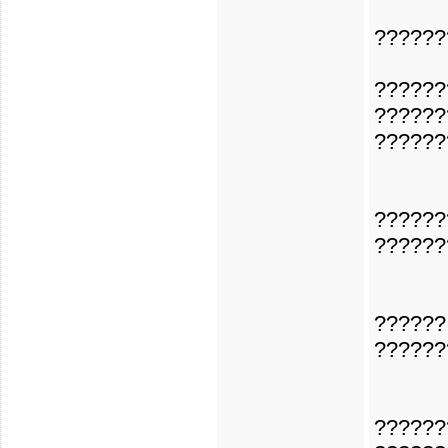
??????
??????
??????
??????
??????
??????
??????
??????
??????