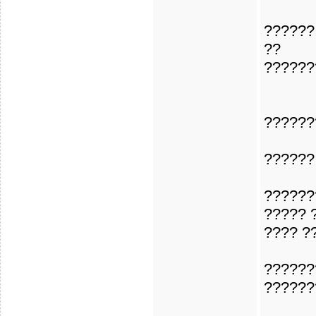
??????
??
??????
??????
??????
??????
????? 
???? ?
??????
??????