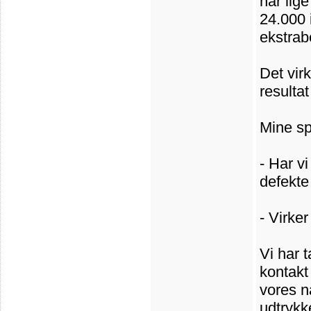
har lig
24.000 
ekstrab
Det vir
resulta
Mine sp
- Har v
defekte
- Virke
Vi har t
kontakt 
vores n
udtrykk