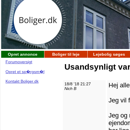
Opret annonce
Boliger til leje
Lejebolig søges
Forumoversigt
Usandsynligt v
Opret et sp�rgsm�l
Kontakt Boliger.dk
18/8 '18 21:27
Hej al
Nich B
Jeg vil 
Jeg og 
ejendom