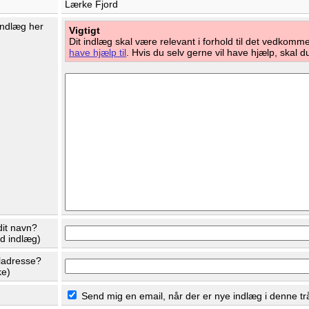
Lærke Fjord
 indlæg her
Vigtigt
Dit indlæg skal være relevant i forhold til det vedkom
have hjælp til
. Hvis du selv gerne vil have hjælp, skal 
dit navn?
ed indlæg)
ladresse?
ke)
Send mig en email, når der er nye indlæg i denne tr