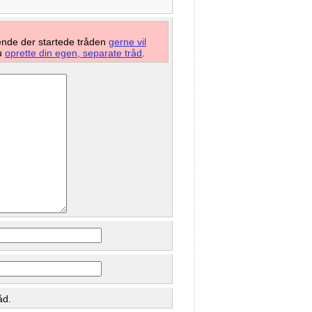
mende der startede tråden
gerne vil
du
oprette din egen, separate tråd
.
åd.