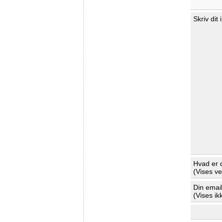
Skriv dit
Hvad er 
(Vises v
Din emai
(Vises ik