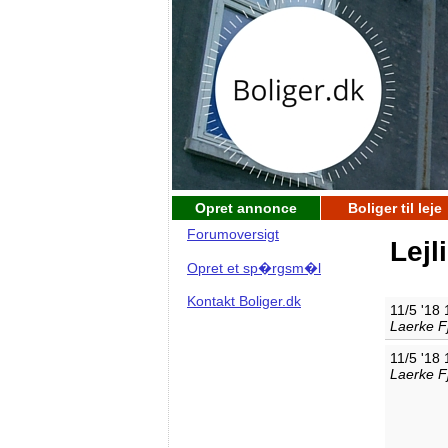
Opret annonce
Boliger til leje
Forumoversigt
Lejl
Opret et sp�rgsm�l
Kontakt Boliger.dk
11/5 '18 
Laerke F
11/5 '18 
Laerke F