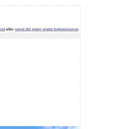
ind
eller
opret din egen gratis boligannonce
.