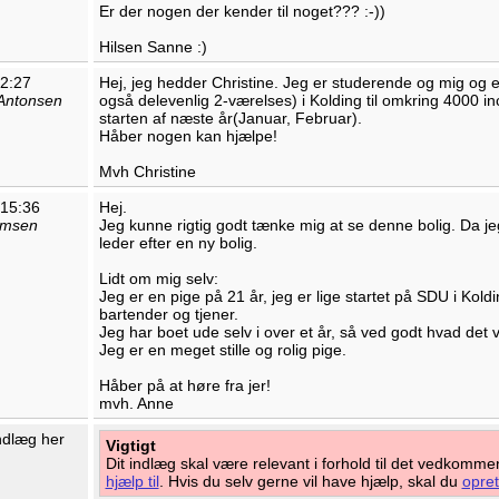
Er der nogen der kender til noget??? :-))
Hilsen Sanne :)
12:27
Hej, jeg hedder Christine. Jeg er studerende og mig og 
 Antonsen
også delevenlig 2-værelses) i Kolding til omkring 4000 incl
starten af næste år(Januar, Februar).
Håber nogen kan hjælpe!
Mvh Christine
 15:36
Hej.
omsen
Jeg kunne rigtig godt tænke mig at se denne bolig. Da jeg
leder efter en ny bolig.
Lidt om mig selv:
Jeg er en pige på 21 år, jeg er lige startet på SDU i Koldi
bartender og tjener.
Jeg har boet ude selv i over et år, så ved godt hvad det vi
Jeg er en meget stille og rolig pige.
Håber på at høre fra jer!
mvh. Anne
indlæg her
Vigtigt
Dit indlæg skal være relevant i forhold til det vedkomm
hjælp til
. Hvis du selv gerne vil have hjælp, skal du
opret