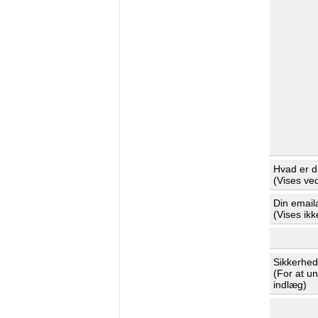
Hvad er d
(Vises ve
Din email
(Vises ikk
Sikkerhe
(For at u
indlæg)