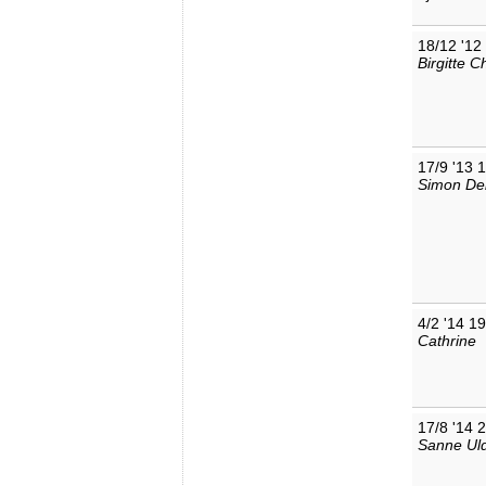
18/12 '12
Birgitte C
17/9 '13 
Simon De
4/2 '14 1
Cathrine
17/8 '14 
Sanne Uld