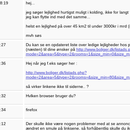
18:19
hej...
jeg søger lejlighed hurtigst muligt i kolding, ikke for langt
jeg kan flytte ind med det samme...
helst en lejlighed på over 45 km2 til under 3000kr i mrd (in
mvh søs
2:27
Du kan se en opdateret liste over ledige lejligheder hos 
(næsten) til dine ønsker på
http://www.boliger.dk/listads.
mode=2&area=5&type=2&rooms=1&size_min=0&size_m
0:36
Hej når jeg f.eks søger her :
http://www.boliger.dk/listads.php?
mode=2&area=5&type=2&rooms=&size_min=80&size_m
så virker linkene ikke til siderne.. ?
4:32
Hvlken browser bruger du?
6:34
firefox
7:12
Der skulle ikke være nogen problemer med at se annoncer
ændret en smule på linksene, så forhåbentlig skulle du