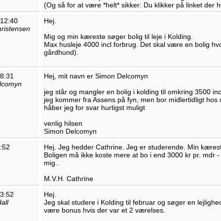
(Og så for at være *helt* sikker: Du klikker på linket der 
 12:40
Hej.
hristensen
Mig og min kæreste søger bolig til leje i Kolding.
Max husleje 4000 incl forbrug. Det skal være en bolig 
gårdhund).
18:31
Hej, mit navn er Simon Delcomyn
lcomyn
jeg står og mangler en bolig i kolding til omkring 3500 incl
jeg kommer fra Assens på fyn, men bor midlertidligt hos m
håber jeg for svar hurtigst muligt
venlig hilsen
Simon Delcomyn
9:52
Hej. Jeg hedder Cathrine. Jeg er studerende. Min kæreste
Boligen må ikke koste mere at bo i end 3000 kr pr. mdr - 
mig..
M.V.H. Cathrine
23:52
Hej.
all
Jeg skal studere i Kolding til februar og søger en lejlig
være bonus hvis der var et 2 værelses.