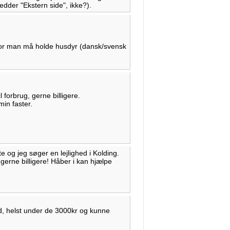
hedder "Ekstern side", ikke?).
hvor man må holde husdyr (dansk/svensk
 forbrug, gerne billigere.
in faster.
 og jeg søger en lejlighed i Kolding.
gerne billigere! Håber i kan hjælpe
hed, helst under de 3000kr og kunne