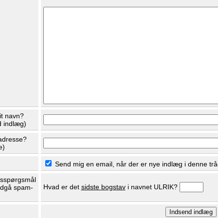
it navn?
d indlæg)
adresse?
e)
Send mig en email, når der er nye indlæg i denne trå
dsspørgsmål
Hvad er det
sidste bogstav
i navnet ULRIK?
ndgå spam-