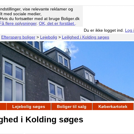
ndstillinger, vise relevante reklamer og
elt med sociale medier,
vis du fortsætter med at bruge Boliger.dk
Få flere oplysninger
.
OK, det er forstået.
.
Du er ikke logget ind.
Log 
>
Efterspørg boliger
>
Lejebolig
>
Lejlighed i Kolding søges
Lejebolig søges
Boliger til salg
Køberkartotek
ighed i Kolding søges