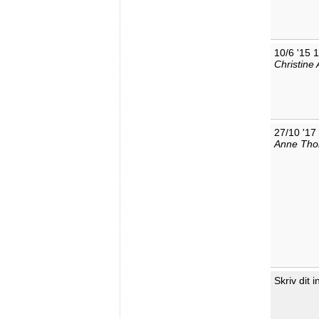
10/6 '15 
Christine
27/10 '17
Anne Th
Skriv dit 