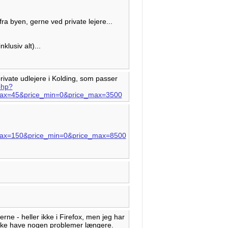
 fra byen, gerne ved private lejere...
klusiv alt)...
private udlejere i Kolding, som passer
php?
ax=45&price_min=0&price_max=3500
ax=150&price_min=0&price_max=8500
ne - heller ikke i Firefox, men jeg har
 ikke have nogen problemer længere.