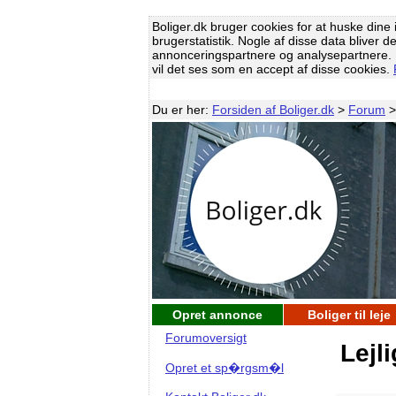
Boliger.dk bruger cookies for at huske dine i
brugerstatistik. Nogle af disse data bliver d
annonceringspartnere og analysepartnere. H
vil det ses som en accept af disse cookies.
Du er her:
Forsiden af Boliger.dk
>
Forum
Opret annonce
Boliger til leje
Forumoversigt
Lejl
Opret et sp�rgsm�l