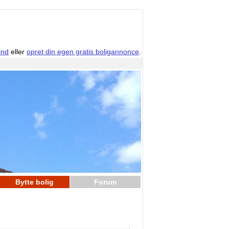
ind
eller
opret din egen gratis boligannonce
.
Bytte bolig
Forum