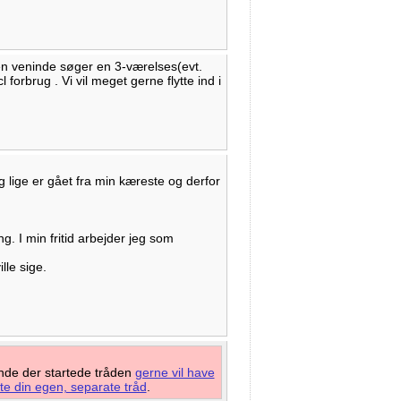
en veninde søger en 3-værelses(evt.
 forbrug . Vi vil meget gerne flytte ind i
 lige er gået fra min kæreste og derfor
ng. I min fritid arbejder jeg som
lle sige.
ende der startede tråden
gerne vil have
te din egen, separate tråd
.