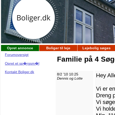
Opret annonce
Boliger til leje
Lejebolig søges
Forumoversigt
Familie på 4 Søge
Opret et sp�rgsm�l
Kontakt Boliger.dk
8/2 '10 10:25
Hey Al
Dennis og Lotte
Vi er e
Dreng p
Vi søger
Vi hold