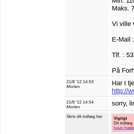
Min. 11
Maks. 7
Vi vill
E-Mail
Tlf. : 
På Forh
21/8 '12 14:53
Har I t
Morten
http://
21/8 '12 14:54
sorry, l
Morten
Skriv dit indlæg her
Vigtigt
Dit indlæg
have hjælp 