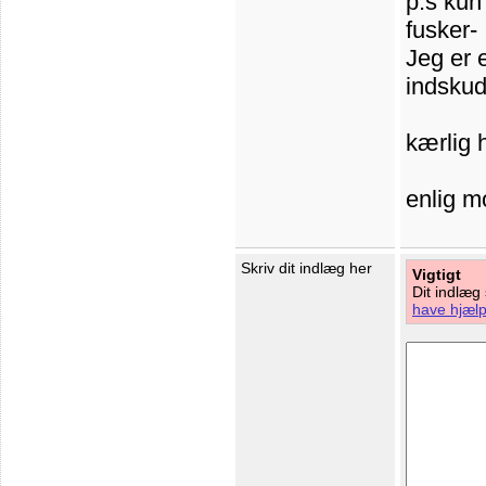
p.s kun
fusker-
Jeg er 
indskud
kærlig 
enlig m
Skriv dit indlæg her
Vigtigt
Dit indlæg
have hjælp 