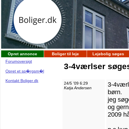
Opret annonce
Boliger til leje
Lejebolig søges
Forumoversigt
3-4værlser søges
Opret et sp�rgsm�l
Kontakt Boliger.dk
24/5 '09 6:29
3-4værl
Katja Andersen
børn.
jeg søg
og gern
2009 hå