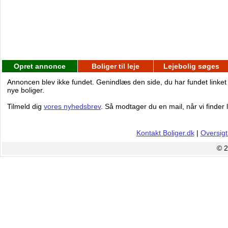
Opret annonce
Boliger til leje
Lejebolig søges
Annoncen blev ikke fundet. Genindlæs den side, du har fundet linket
nye boliger.
Tilmeld dig
vores nyhedsbrev
. Så modtager du en mail, når vi finder l
Kontakt Boliger.dk
|
Oversigt
© 2