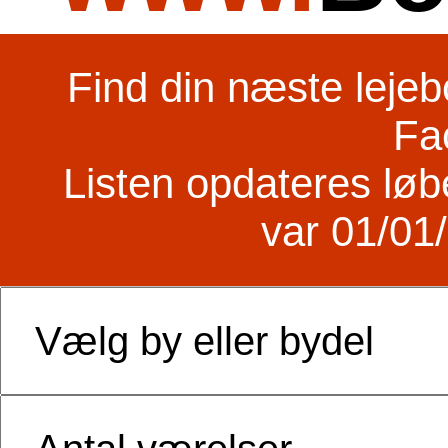
Find din næste lejebo
Fa
Listen opdateres lø
var 01/01/