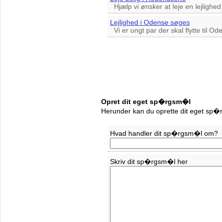
Hjælp vi ønsker at leje en lejlighe
Lejlighed i Odense søges
Vi er ungt par der skal flytte til Ode
Opret dit eget sp�rgsm�l
Herunder kan du oprette dit eget sp�
Hvad handler dit sp�rgsm�l om?
Skriv dit sp�rgsm�l her