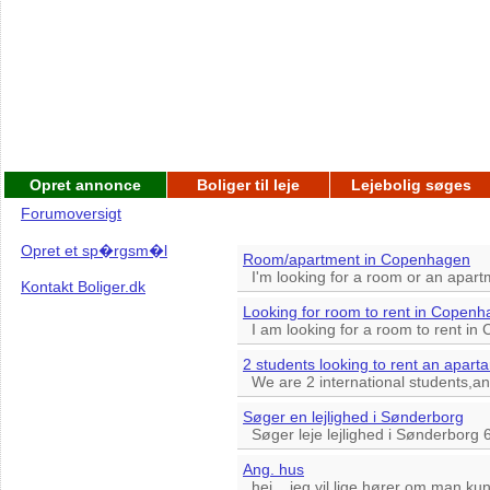
Opret annonce
Boliger til leje
Lejebolig søges
Forumoversigt
Opret et sp�rgsm�l
Room/apartment in Copenhagen
I'm looking for a room or an apart
Kontakt Boliger.dk
Looking for room to rent in Copen
I am looking for a room to rent in
2 students looking to rent an apart
We are 2 international students,and
Søger en lejlighed i Sønderborg
Søger leje lejlighed i Sønderborg 6
Ang. hus
hej... jeg vil lige hører om man kun