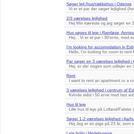
Søger lejl./hus/rækkehus i Odense
Vi er et par der søger lejlighed (he
2/3 værelses lejlighed
Hej Min kæreste og jeg søger en 2 e
Hus søges til leje i Ramløse, Annis
Hej... Vi er et par i 30'erne, med e
I'm looking for accomodation in Esb
Hello, I'm looking for room to rent 
Par søger en 3 værelses lejlighed 
Hej, er der nogen som udlejer en 3 
Rent
I want to rent an apartment or a r
3 værelses lejlighed i centrum af E
Kvinde sidst i 50 erne med fast arbe
Hus til leje
Lille hus til leje på Lolland/Falster
Søger 1-2 værelses lejlighed i Aarh
Hej Jeg er en pige på 23 år, som søg
Leje bolig i Hedehusene