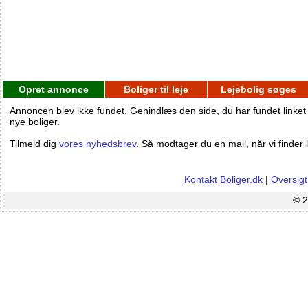
Opret annonce
Boliger til leje
Lejebolig søges
Annoncen blev ikke fundet. Genindlæs den side, du har fundet linket
nye boliger.
Tilmeld dig
vores nyhedsbrev
. Så modtager du en mail, når vi finder l
Kontakt Boliger.dk
|
Oversigt
© 2